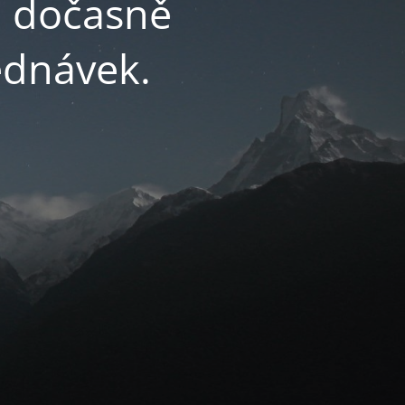
m dočasně
ednávek.